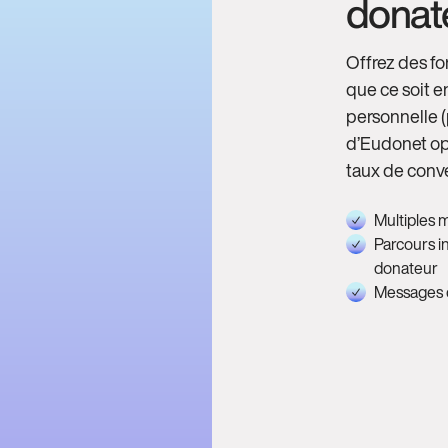
donate
Offrez des fo
que ce soit e
personnelle (
d’Eudonet op
taux de conve
Multiples 
Parcours in
donateur
Messages d