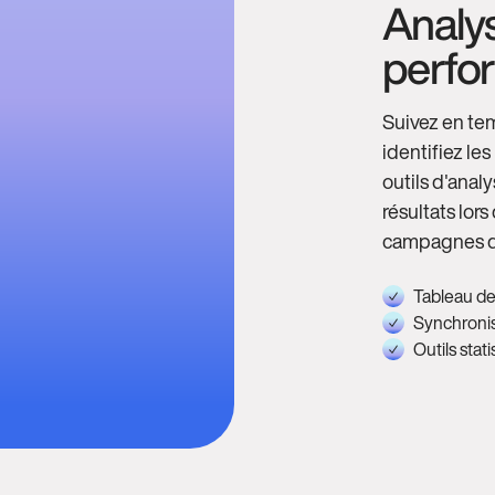
Analys
perfo
Suivez en tem
identifiez le
outils d'anal
résultats lor
campagnes d
Tableau de
Synchronis
Outils stati